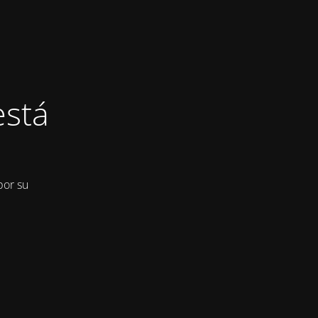
está
por su